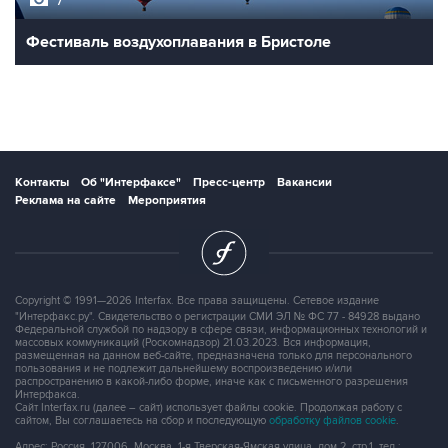
7
Фестиваль воздухоплавания в Бристоле
Контакты
Об "Интерфаксе"
Пресс-центр
Вакансии
Реклама на сайте
Мероприятия
Copyright © 1991—2026 Interfax. Все права защищены. Сетевое издание
"Интерфакс.ру". Свидетельство о регистрации СМИ ЭЛ № ФС 77 - 84928 выдано
Федеральной службой по надзору в сфере связи, информационных технологий и
массовых коммуникаций (Роскомнадзор) 21.03.2023. Вся информация,
размещенная на данном веб-сайте, предназначена только для персонального
пользования и не подлежит дальнейшему воспроизведению и/или
распространению в какой-либо форме, иначе как с письменного разрешения
Интерфакса.
Сайт Interfax.ru (далее – сайт) использует файлы cookie. Продолжая работу с
сайтом, Вы соглашаетесь на сбор и последующую
обработку файлов cookie
.
Адрес: Россия, 127006, Москва, 1-я Тверская-Ямская улица, дом 2, стр.1, тел.: