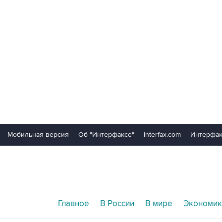
Мобильная версия
Об "Интерфаксе"
Interfax.com
Интерфак
Главное
В России
В мире
Экономик