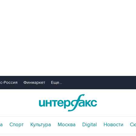
с-Россия
Финмаркет
Еще...
а
Спорт
Культура
Москва
Digital
Новости
С