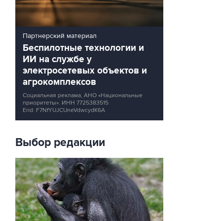
Партнерский материал
Беспилотные технологии и
ИИ на службе у
электросетевых объектов и
агрокомплексов
Социальная реклама, АНО «Национальные
приоритеты».
ИНН 7725383515
Erid: F7NfYUJCUneVdwcydK6A
Выбор редакции