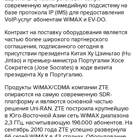
современную мультимедийную подсистему на
базе протокола IP (IMS) для предоставления
VoIP-услуг абонентам WiMAX и EV-DO.
Контракт на поставку оборудования является
частью более широкого партнерского
соглашения, подписанного сегодня в
присутствии президента Китая Ху Цзиньтао (Hu
Jintao) и премьер-министра Португалии Хосе
Сократеса (Jose Socrates) в ходе визита
президента Ху в Португалию.
Продукты WiMAX/CDMA компании ZTE
опираются на самую современную SDR-
платформу и являются основной частью
решения Uni-RAN. ZTE построила крупнейшую
в Юго-Восточной Азии сеть WiMAX диапазона
2,3 ГГц, насчитывающую 196.000 абонентов. На
сентябрь 2010 года ZTE успешно развернула
66 сетей WiMAX в 43 странах. Оборудование