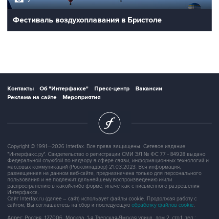
Фестиваль воздухоплавания в Бристоле
Контакты
Об "Интерфаксе"
Пресс-центр
Вакансии
Реклама на сайте
Мероприятия
Copyright © 1991—2026 Interfax. Все права защищены. Сетевое издание
"Интерфакс.ру". Свидетельство о регистрации СМИ ЭЛ № ФС 77 - 84928 выдано
Федеральной службой по надзору в сфере связи, информационных технологий и
массовых коммуникаций (Роскомнадзор) 21.03.2023. Вся информация,
размещенная на данном веб-сайте, предназначена только для персонального
пользования и не подлежит дальнейшему воспроизведению и/или
распространению в какой-либо форме, иначе как с письменного разрешения
Интерфакса.
Сайт Interfax.ru (далее – сайт) использует файлы cookie. Продолжая работу с
сайтом, Вы соглашаетесь на сбор и последующую
обработку файлов cookie
.
Адрес: Россия, 127006, Москва, 1-я Тверская-Ямская улица, дом 2, стр.1, тел.: