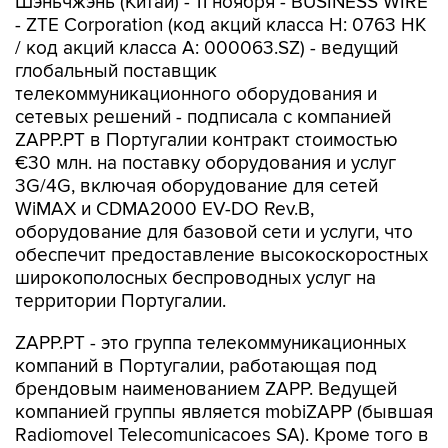
Шэньчжэнь (Китай) - 11 ноября - BUSINESS WIRE
- ZTE Corporation (код акций класса H: 0763 HK
/ код акций класса A: 000063.SZ) - ведущий
глобальный поставщик
телекоммуникационного оборудования и
сетевых решений - подписала с компанией
ZAPP.PT в Португалии контракт стоимостью
€30 млн. на поставку оборудования и услуг
3G/4G, включая оборудование для сетей
WiMAX и CDMA2000 EV-DO Rev.B,
оборудование для базовой сети и услуги, что
обеспечит предоставление высокоскоростных
широкополосных беспроводных услуг на
территории Португалии.
ZAPP.PT - это группа телекоммуникационных
компаний в Португалии, работающая под
брендовым наименованием ZAPP. Ведущей
компанией группы является mobiZAPP (бывшая
Radiomovel Telecomunicacoes SA). Кроме того в