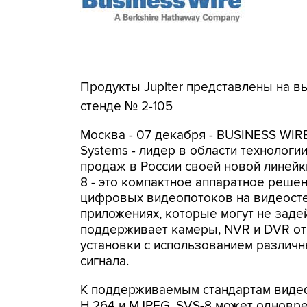
Продукты Jupiter представлены на выс
стенде № 2-105
Москва - 07 декабря - BUSINESS WIRE 
Systems - лидер в области технологи
продаж в России своей новой линейки
8 - это компактное аппаратное реше
цифровых видеопотоков на видеостен
приложениях, которые могут не задей
поддерживает камеры, NVR и DVR от
установки с использованием различн
сигнала.
К поддерживаемым стандартам видео
H.264 и MJPEG. SVS-8 может одновр