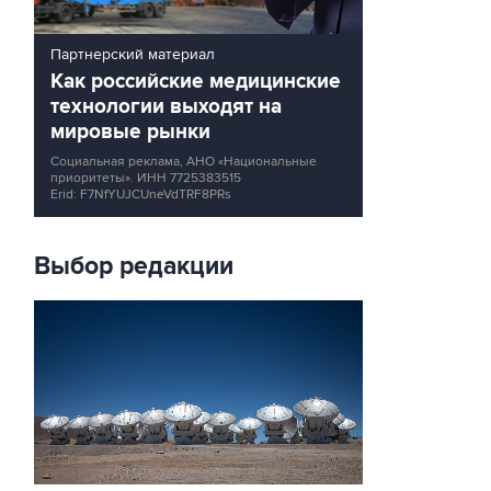
Партнерский материал
Как российские медицинские
технологии выходят на
мировые рынки
Социальная реклама, АНО «Национальные
приоритеты».
ИНН 7725383515
Erid: F7NfYUJCUneVdTRF8PRs
Выбор редакции