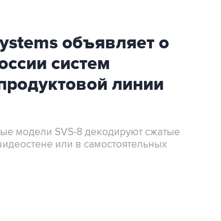
Systems объявляет о
оссии систем
 продуктовой линии
овые модели SVS-8 декодируют сжатые
видеостене или в самостоятельных