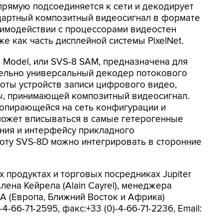
прямую подсоединяется к сети и декодирует
дартный композитный видеосигнал в формате
аимодействии с процессорами видеостен
и же как часть дисплейной системы PixelNet.
 Model, или SVS-8 SAM, предназначена для
тельно универсальный декодер потокового
оты устройств записи цифрового видео,
ы, принимающей композитный видеосигнал.
 опирающейся на сеть конфигурации и
может вписываться в самые гетерогенные
ния и интерфейсу прикладного
оту SVS-8D можно интегрировать в сторонние
продуктах и торговых посредниках Jupiter
лена Кейрела (Alain Cayrel), менеджера
 (Европа, Ближний Восток и Африка)
-4-66-71-2595, факс:+33 (0)-4-66-71-2236, Email: