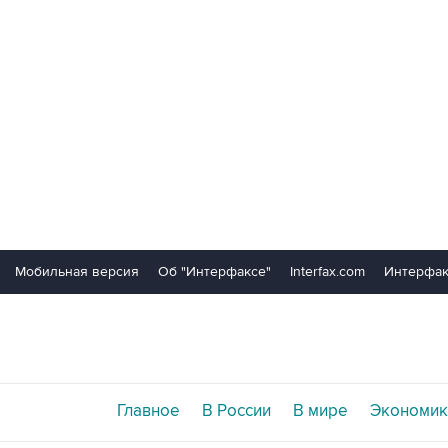
Мобильная версия
Об "Интерфаксе"
Interfax.com
Интерфак
Главное
В России
В мире
Экономик