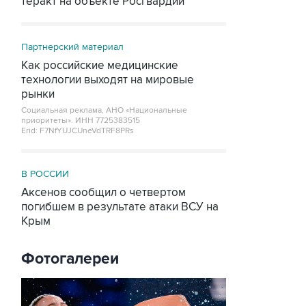
теракт на объекте Росгвардии
Партнерский материал
Как российские медицинские
технологии выходят на мировые
рынки
Социальная реклама, АНО «Национальные
приоритеты».
ИНН 7725383515
Erid: F7NfYUJCUneVdTRF8PRs
В РОССИИ
Аксенов сообщил о четвертом
погибшем в результате атаки ВСУ на
Крым
Фотогалереи