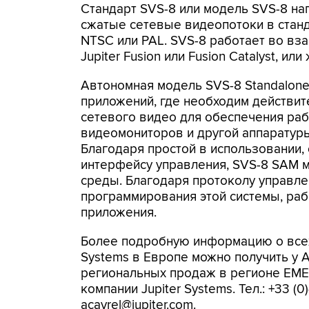
Стандарт SVS-8 или модель SVS-8 на
сжатые сетевые видеопотоки в стан
NTSC или PAL. SVS-8 работает во вз
Jupiter Fusion или Fusion Catalyst, ил
Автономная модель SVS-8 Standalone
приложений, где необходим действи
сетевого видео для обеспечения раб
видеомониторов и другой аппаратур
Благодаря простой в использовании,
интерфейсу управления, SVS-8 SAM 
среды. Благодаря протоколу управле
программирования этой системы, раб
приложения.
Более подробную информацию о всех 
Systems в Европе можно получить у А
региональных продаж в регионе EMEA
компании Jupiter Systems. Тел.: +33 (0)
acayrel@jupiter.com.