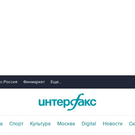
с-Россия
Финмаркет
Еще...
а
Спорт
Культура
Москва
Digital
Новости
С