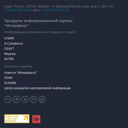
Адрес: Россия, 127006, Москва, 1-я Тверская-Ямская улица, дом 2, стр.1, тел.:
+7 (499) 250-98-40
, факс:
+7 (499) 250-97-27
Продукты информационной группы
"Интерфакс"
Информация о компаниях, товарах и людях
СПАРК
X-Compliance
СКАУТ
Маркер
АСТРА
Новости и рынки
Новости "Интерфакса"
СКАН
RUDATA
Центр раскрытия корпоративной информации