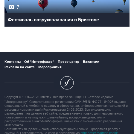
7
Фестиваль воздухоплавания в Бристоле
Контакты
Об "Интерфаксе"
Пресс-центр
Вакансии
Реклама на сайте
Мероприятия
Copyright © 1991—2026 Interfax. Все права защищены. Сетевое издание
"Интерфакс.ру". Свидетельство о регистрации СМИ ЭЛ № ФС 77 - 84928 выдано
Федеральной службой по надзору в сфере связи, информационных технологий и
массовых коммуникаций (Роскомнадзор) 21.03.2023. Вся информация,
размещенная на данном веб-сайте, предназначена только для персонального
пользования и не подлежит дальнейшему воспроизведению и/или
распространению в какой-либо форме, иначе как с письменного разрешения
Интерфакса.
Сайт Interfax.ru (далее – сайт) использует файлы cookie. Продолжая работу с
сайтом, Вы соглашаетесь на сбор и последующую
обработку файлов cookie
.