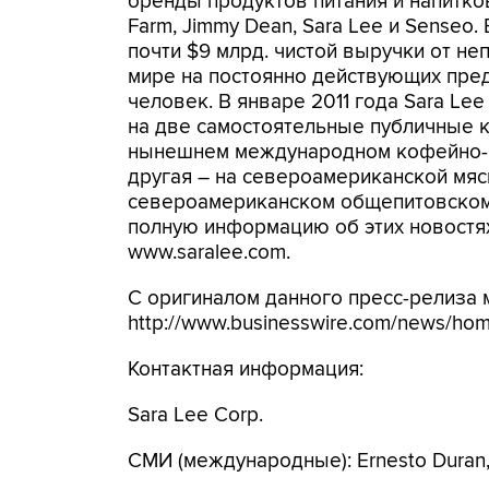
бренды продуктов питания и напитков, 
Farm, Jimmy Dean, Sara Lee и Senseo
почти $9 млрд. чистой выручки от н
мире на постоянно действующих пред
человек. В январе 2011 года Sara Le
на две самостоятельные публичные к
нынешнем международном кофейно-чайн
другая – на североамериканской мясно
североамериканском общепитовском б
полную информацию об этих новостях
www.saralee.com.
С оригиналом данного пресс-релиза 
http://www.businesswire.com/news/ho
Контактная информация:
Sara Lee Corp.
СМИ (международные): Ernesto Duran,