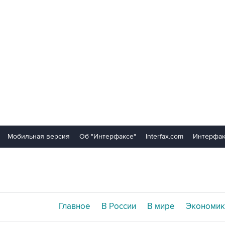
Мобильная версия
Об "Интерфаксе"
Interfax.com
Интерфак
Главное
В России
В мире
Экономик