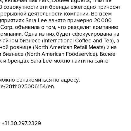
включая Ball Park, Douwe Egberts, Hillshire
. В совокупности эти бренды ежегодно приносят
епрерывной деятельности компании. Во всем
приятиях Sara Lee занято примерно 20.000
e Corp. объявила о том, что разделит компанию
омпании. Одна из них будет сфокусирована на
ом бизнесе (International Coffee and Tea), а
й рознице (North American Retail Meats) и на
изнесе (North American Foodservice). Более
 и брендах Sara Lee можно найти на сайте
можно ознакомиться по адресу:
me/20111025006154/en.
 +31.30.297.2329