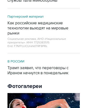
службы тыла Минобороны
Партнерский материал
Как российские медицинские
технологии выходят на мировые
рынки
Социальная реклама, АНО «Национальные
приоритеты».
ИНН 7725383515
Erid: F7NfYUJCUneVdTRF8PRs
В РОССИИ
Трамп заявил, что переговоры с
Ираном начнутся в понедельник
Фотогалереи