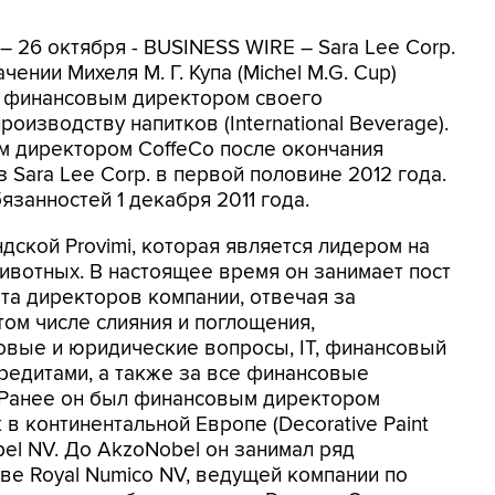
– 26 октября - BUSINESS WIRE – Sara Lee Corp.
чении Михеля М. Г. Купа (Michel M.G. Cup)
и финансовым директором своего
изводству напитков (International Beverage).
м директором CoffeCo после окончания
 Sara Lee Corp. в первой половине 2012 года.
язанностей 1 декабря 2011 года.
андской Provimi, которая является лидером на
вотных. В настоящее время он занимает пост
та директоров компании, отвечая за
ом числе слияния и поглощения,
овые и юридические вопросы, IT, финансовый
редитами, а также за все финансовые
 Ранее он был финансовым директором
в континентальной Европе (Decorative Paint
bel NV. До AkzoNobel он занимал ряд
е Royal Numico NV, ведущей компании по