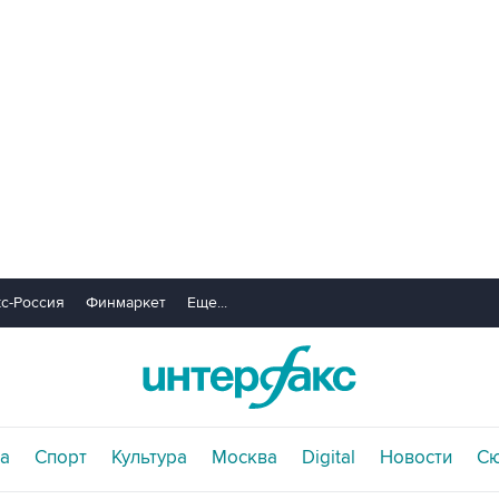
с-Россия
Финмаркет
Еще...
а
Спорт
Культура
Москва
Digital
Новости
С