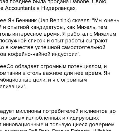
орая позднее была продана Danone. Свою
te Accountants в Нидерландах.
e Ян Беннинк (Jan Bennink) сказал: "Мы очень
 и опытной кандидатуры, как Михель, тем
столь интересное время. Я работал с Михелем
 послужной список и опыт работы сыграют
Co в качестве успешной самостоятельной
ов кофейно-чайной индустрии".
offeeCo обладает огромным потенциалом, и
омпании в столь важное для нее время. Ян
мбициозные цели, и я с огромным
ализации".
 радует миллионы потребителей и клиентов во
м из самых излюбленных и лидирующих
ет инновационные и пользующиеся доверием