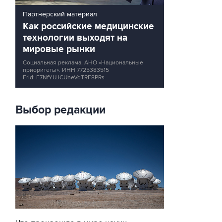
Партнерский материал
Как российские медицинские
технологии выходят на
мировые рынки
Социальная реклама, АНО «Национальные
приоритеты».
ИНН 7725383515
Erid: F7NfYUJCUneVdTRF8PRs
Выбор редакции