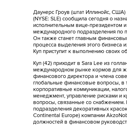
Даунерс Гроув (штат Иллинойс, США) 
(NYSE: SLE) сообщила сегодня о назна
исполнительным вице-президентом 
международного подразделения по про
Он также станет главным финансовы
процесса выделения этого бизнеса из
Куп приступит к выполнению своих об
Куп (42) приходит в Sara Lee из голл
международном рынке кормов для жи
финансового директора и члена сове
глобальные финансовые вопросы, в т
корпоративные коммуникации, налог
менеджмент, управление рисками и к
вопросы, связанные со снабжением.
подразделения декоративных красок 
Continental Europe) компании AkzoNo
должностей в финансовом руководств