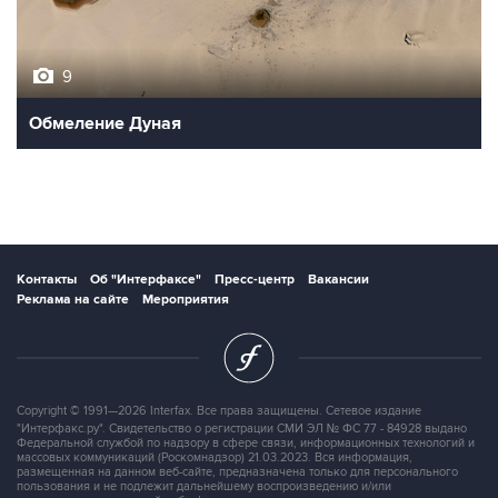
9
Обмеление Дуная
Контакты
Об "Интерфаксе"
Пресс-центр
Вакансии
Реклама на сайте
Мероприятия
Copyright © 1991—2026 Interfax. Все права защищены. Сетевое издание
"Интерфакс.ру". Свидетельство о регистрации СМИ ЭЛ № ФС 77 - 84928 выдано
Федеральной службой по надзору в сфере связи, информационных технологий и
массовых коммуникаций (Роскомнадзор) 21.03.2023. Вся информация,
размещенная на данном веб-сайте, предназначена только для персонального
пользования и не подлежит дальнейшему воспроизведению и/или