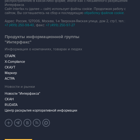
распространению в какой-либо форме, иначе как с письменного разрешения
Интерфакса.
Сайт Interfax.ru (далее – сайт) использует файлы cookie. Продолжая работу с
сайтом, Вы соглашаетесь на сбор и последующую
обработку файлов cookie
.
Адрес: Россия, 127006, Москва, 1-я Тверская-Ямская улица, дом 2, стр.1, тел.:
+7 (499) 250-98-40
, факс:
+7 (499) 250-97-27
Продукты информационной группы
"Интерфакс"
Информация о компаниях, товарах и людях
СПАРК
X-Compliance
СКАУТ
Маркер
АСТРА
Новости и рынки
Новости "Интерфакса"
СКАН
RUDATA
Центр раскрытия корпоративной информации