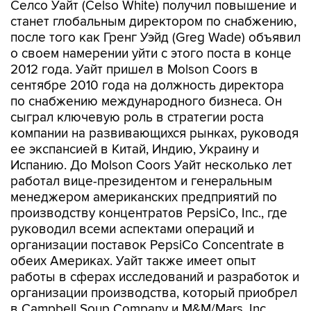
Селсо Уайт (Celso White) получил повышение и
станет глобальным директором по снабжению,
после того как Гренг Уэйд (Greg Wade) объявил
о своем намерении уйти с этого поста в конце
2012 года. Уайт пришел в Molson Coors в
сентябре 2010 года на должность директора
по снабжению международного бизнеса. Он
сыграл ключевую роль в стратегии роста
компании на развивающихся рынках, руководя
ее экспансией в Китай, Индию, Украину и
Испанию. До Molson Coors Уайт несколько лет
работал вице-президентом и генеральным
менеджером американских предприятий по
производству концентратов PepsiCo, Inc., где
руководил всеми аспектами операций и
организации поставок PepsiCo Concentrate в
обеих Америках. Уайт также имеет опыт
работы в сферах исследований и разработок и
организации производства, который приобрел
в Campbell Soup Company и M&M/Mars, Inc.