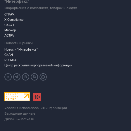
"Интерфакс"
Информация о компаниях, товарах и людях
СПАРК
X-Compliance
СКАУТ
Маркер
АСТРА
Новости и рынки
Новости "Интерфакса"
СКАН
RUDATA
Центр раскрытия корпоративной информации
Условия использования информации
Выходные данные
Дизайн – Motka.ru