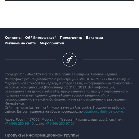
Контакты
Об "Интерфаксе"
Пресс-центр
Вакансии
Реклама на сайте
Мероприятия
Copyright © 1991—2026 Interfax. Все права защищены. Сетевое издание
"Интерфакс.ру". Свидетельство о регистрации СМИ ЭЛ № ФС 77 - 84928 выдано
Федеральной службой по надзору в сфере связи, информационных технологий и
массовых коммуникаций (Роскомнадзор) 21.03.2023. Вся информация,
размещенная на данном веб-сайте, предназначена только для персонального
пользования и не подлежит дальнейшему воспроизведению и/или
распространению в какой-либо форме, иначе как с письменного разрешения
Интерфакса.
Сайт Interfax.ru (далее – сайт) использует файлы cookie. Продолжая работу с
сайтом, Вы соглашаетесь на сбор и последующую
обработку файлов cookie
.
Адрес: Россия, 127006, Москва, 1-я Тверская-Ямская улица, дом 2, стр.1, тел.:
+7 (499) 250-98-40
, факс:
+7 (499) 250-97-27
Продукты информационной группы