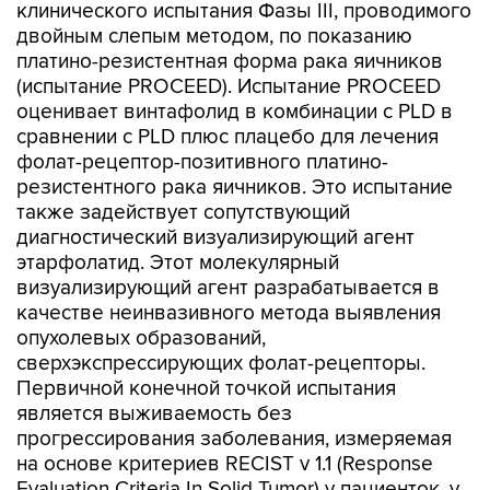
клинического испытания Фазы III, проводимого
двойным слепым методом, по показанию
платино-резистентная форма рака яичников
(испытание PROCEED). Испытание PROCEED
оценивает винтафолид в комбинации с PLD в
сравнении с PLD плюс плацебо для лечения
фолат-рецептор-позитивного платино-
резистентного рака яичников. Это испытание
также задействует сопутствующий
диагностический визуализирующий агент
этарфолатид. Этот молекулярный
визуализирующий агент разрабатывается в
качестве неинвазивного метода выявления
опухолевых образований,
сверхэкспрессирующих фолат-рецепторы.
Первичной конечной точкой испытания
является выживаемость без
прогрессирования заболевания, измеряемая
на основе критериев RECIST v 1.1 (Response
Evaluation Criteria In Solid Tumor) у пациенток, у