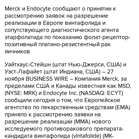
Merck и Endocyte сообщают о принятии к
рассмотрению заявок на разрешение
реализации в Европе винтафолида и
сопутствующего диагностического агента
этарфолатида по показанию фолат-рецептор-
позитивный платино-резистентный рак
яичников
Уайтхаус-Стейшн (штат Нью-Джерси, США) и
Уэст-Лафайет (штат Индиана, США) – 27
ноября BUSINESS WIRE – Компания Merck, за
пределами США и Канады известная как MSD,
(NYSE: MRK) и Endocyte Inc. (NASDAQ: ECYT)
сообщили сегодня о том, что Европейское
агентство по лекарственным средствам (EMA)
приняло к рассмотрению заявки на
разрешение реализации (MMA) нового
исследуемого противоракового препарата-
кандидата винтафолида (vintafolide) (MK-