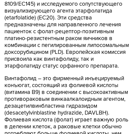
8109/EC145) и исследуемого сопутствующего
визуализирующего агента этарфолатида
(etarfolatide) (EC20). Эти средства
предназначены для направленного лечения
пациенток с фолат-рецептор-позитивным
платино-резистентным раком яичников в
комбинации с пегилированным липосомальным
доксорубицином (PLD). Европейская комиссия
присвоила как винтафолиду, так и
этарфолатиду статус орфанного препарата.
Винтафолид – это фирменный инъецируемый
конъюгат, состоящий из фолиевой кислоты
(витамина B9) в соединении с высокоактивным
противораковым винкаалкалоидным агентом,
дезацетилвинбластина гидразидом
(desacetylvinblastine hydrazide, DAVLBH).
Фолиевая кислота (фолат) играет важную роль
в делении клеток, а раковые клетки обычно
потребляют больше фолиевой кислоты, чем