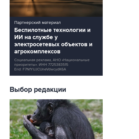
Партнерский материал
Беспилотные технологии и
ИИ на службе у
электросетевых объектов и
агрокомплексов
Социальная реклама, АНО «Национальные
приоритеты».
ИНН 7725383515
Erid: F7NfYUJCUneVdwcydK6A
Выбор редакции