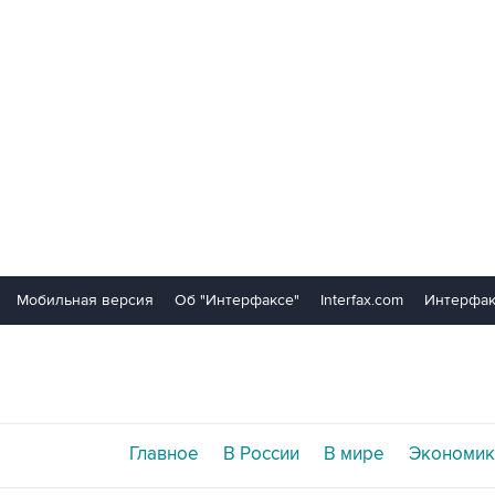
Мобильная версия
Об "Интерфаксе"
Interfax.com
Интерфак
Главное
В России
В мире
Экономик