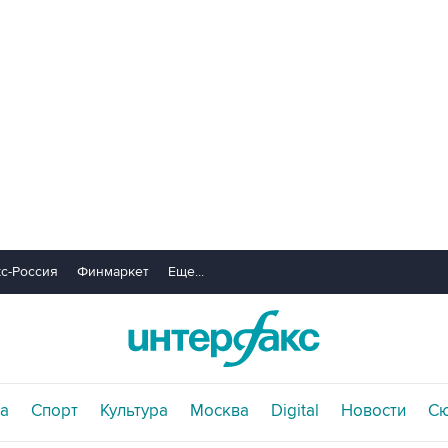
с-Россия
Финмаркет
Еще...
а
Спорт
Культура
Москва
Digital
Новости
С