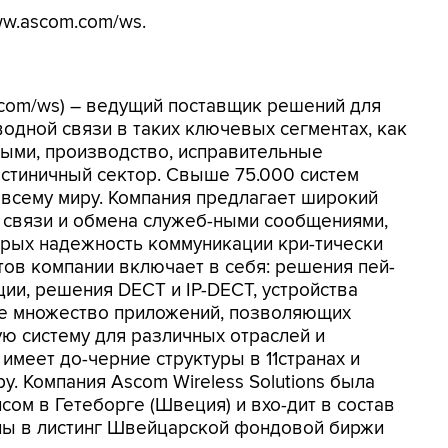
w.ascom.com/ws.
m.com/ws) – ведущий поставщик решений для
одной связи в таких ключевых сегментах, как
лыми, производство, исправительные
остиничный сектор. Свыше 75.000 систем
 всему миру. Компания предлагает широкий
 связи и обмена служеб-ными сообщениями,
орых надежность коммуникации кри-тически
ов компании включает в себя: решения пей-
ции, решения DECT и IP-DECT, устройства
акже множество приложений, позволяющих
ую систему для различных отраслей и
имеет до-черние структуры в 11странах и
у. Компания Ascom Wireless Solutions была
сом в Гетеборге (Швеция) и вхо-дит в состав
ны в листинг Швейцарской фондовой биржи