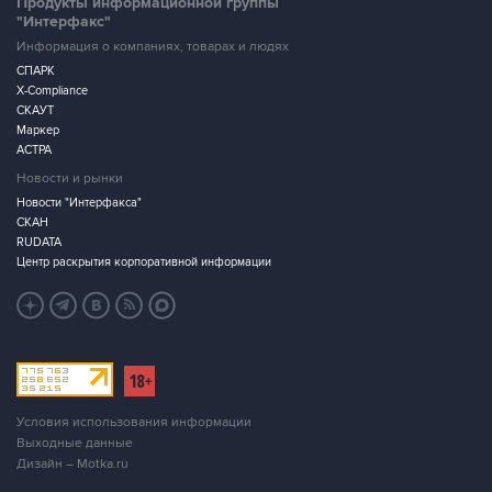
Продукты информационной группы
"Интерфакс"
Информация о компаниях, товарах и людях
СПАРК
X-Compliance
СКАУТ
Маркер
АСТРА
Новости и рынки
Новости "Интерфакса"
СКАН
RUDATA
Центр раскрытия корпоративной информации
Условия использования информации
Выходные данные
Дизайн – Motka.ru