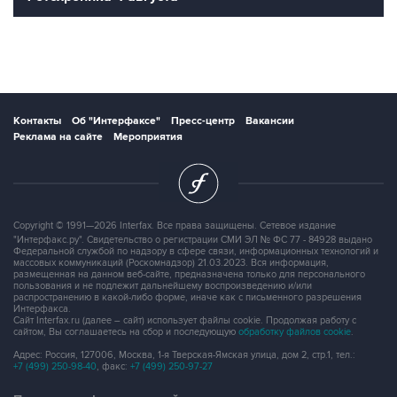
Контакты
Об "Интерфаксе"
Пресс-центр
Вакансии
Реклама на сайте
Мероприятия
Copyright © 1991—2026 Interfax. Все права защищены. Сетевое издание
"Интерфакс.ру". Свидетельство о регистрации СМИ ЭЛ № ФС 77 - 84928 выдано
Федеральной службой по надзору в сфере связи, информационных технологий и
массовых коммуникаций (Роскомнадзор) 21.03.2023. Вся информация,
размещенная на данном веб-сайте, предназначена только для персонального
пользования и не подлежит дальнейшему воспроизведению и/или
распространению в какой-либо форме, иначе как с письменного разрешения
Интерфакса.
Сайт Interfax.ru (далее – сайт) использует файлы cookie. Продолжая работу с
сайтом, Вы соглашаетесь на сбор и последующую
обработку файлов cookie
.
Адрес: Россия, 127006, Москва, 1-я Тверская-Ямская улица, дом 2, стр.1, тел.:
+7 (499) 250-98-40
, факс:
+7 (499) 250-97-27