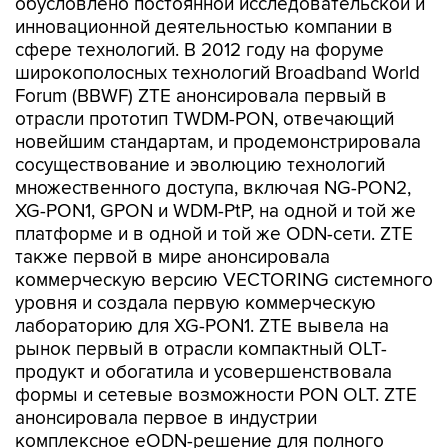
обусловлено постоянной исследовательской и
инновационной деятельностью компании в
сфере технологий. В 2012 году на форуме
широкополосных технологий Broadband World
Forum (BBWF) ZTE анонсировала первый в
отрасли прототип TWDM-PON, отвечающий
новейшим стандартам, и продемонстрировала
сосуществование и эволюцию технологий
множественного доступа, включая NG-PON2,
XG-PON1, GPON и WDM-PtP, на одной и той же
платформе и в одной и той же ODN-сети. ZTE
также первой в мире анонсировала
коммерческую версию VECTORING системного
уровня и создала первую коммерческую
лабораторию для XG-PON1. ZTE вывела на
рынок первый в отрасли компактный OLT-
продукт и обогатила и усовершенствовала
формы и сетевые возможности PON OLT. ZTE
анонсировала первое в индустрии
комплексное eODN-решение для полного