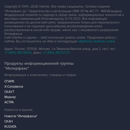
Copyright © 1991—2026 Interfax. Все права защищены. Сетевое издание
"Интерфакс.ру". Свидетельство о регистрации СМИ ЭЛ № ФС 77 - 84928 выдано
Федеральной службой по надзору в сфере связи, информационных технологий и
массовых коммуникаций (Роскомнадзор) 21.03.2023. Вся информация,
размещенная на данном веб-сайте, предназначена только для персонального
пользования и не подлежит дальнейшему воспроизведению и/или
распространению в какой-либо форме, иначе как с письменного разрешения
Интерфакса.
Сайт Interfax.ru (далее – сайт) использует файлы cookie. Продолжая работу с
сайтом, Вы соглашаетесь на сбор и последующую
обработку файлов cookie
.
Адрес: Россия, 127006, Москва, 1-я Тверская-Ямская улица, дом 2, стр.1, тел.:
+7 (499) 250-98-40
, факс:
+7 (499) 250-97-27
Продукты информационной группы
"Интерфакс"
Информация о компаниях, товарах и людях
СПАРК
X-Compliance
СКАУТ
Маркер
АСТРА
Новости и рынки
Новости "Интерфакса"
СКАН
RUDATA