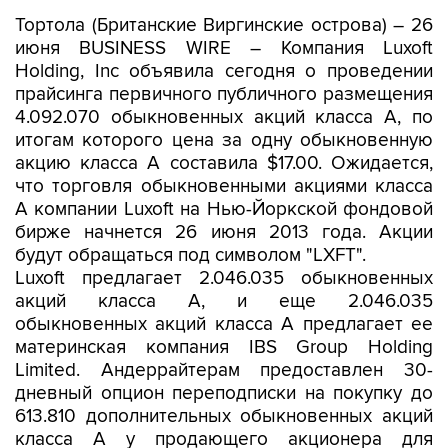
Тортола (Британские Виргинские острова) – 26
июня BUSINESS WIRE – Компания Luxoft
Holding, Inc объявила сегодня о проведении
прайсинга первичного публичного размещения
4.092.070 обыкновенных акций класса А, по
итогам которого цена за одну обыкновенную
акцию класса А составила $17.00. Ожидается,
что торговля обыкновенными акциями класса
А компании Luxoft на Нью-Йоркской фондовой
бирже начнется 26 июня 2013 года. Акции
будут обращаться под символом "LXFT".
Luxoft предлагает 2.046.035 обыкновенных
акций класса А, и еще 2.046.035
обыкновенных акций класса А предлагает ее
материнская компания IBS Group Holding
Limited. Андеррайтерам предоставлен 30-
дневный опцион переподписки на покупку до
613.810 дополнительных обыкновенных акций
класса А у продающего акционера для