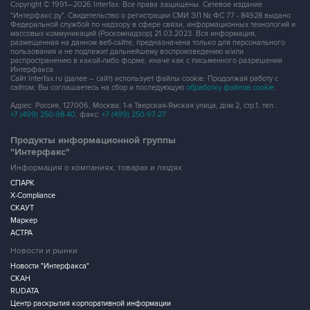
Copyright © 1991—2026 Interfax. Все права защищены. Сетевое издание
"Интерфакс.ру". Свидетельство о регистрации СМИ ЭЛ № ФС 77 - 84928 выдано
Федеральной службой по надзору в сфере связи, информационных технологий и
массовых коммуникаций (Роскомнадзор) 21.03.2023. Вся информация,
размещенная на данном веб-сайте, предназначена только для персонального
пользования и не подлежит дальнейшему воспроизведению и/или
распространению в какой-либо форме, иначе как с письменного разрешения
Интерфакса.
Сайт Interfax.ru (далее – сайт) использует файлы cookie. Продолжая работу с
сайтом, Вы соглашаетесь на сбор и последующую
обработку файлов cookie
.
Адрес: Россия, 127006, Москва, 1-я Тверская-Ямская улица, дом 2, стр.1, тел.:
+7 (499) 250-98-40
, факс:
+7 (499) 250-97-27
Продукты информационной группы
"Интерфакс"
Информация о компаниях, товарах и людях
СПАРК
X-Compliance
СКАУТ
Маркер
АСТРА
Новости и рынки
Новости "Интерфакса"
СКАН
RUDATA
Центр раскрытия корпоративной информации