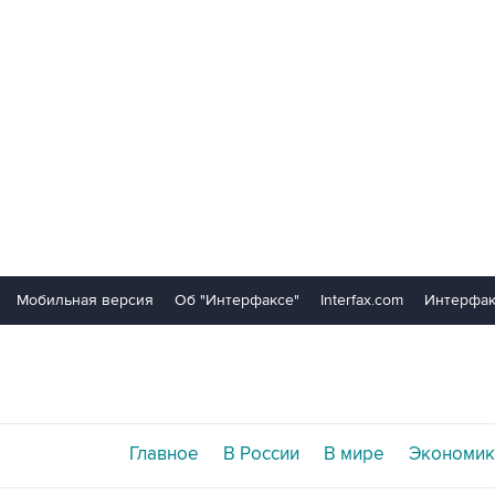
Мобильная версия
Об "Интерфаксе"
Interfax.com
Интерфак
Главное
В России
В мире
Экономик