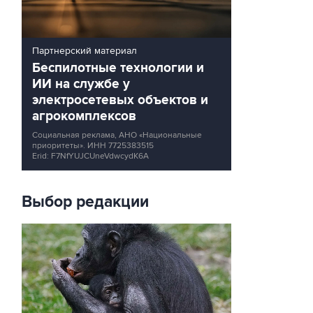
Партнерский материал
Беспилотные технологии и
ИИ на службе у
электросетевых объектов и
агрокомплексов
Социальная реклама, АНО «Национальные
приоритеты».
ИНН 7725383515
Erid: F7NfYUJCUneVdwcydK6A
Выбор редакции