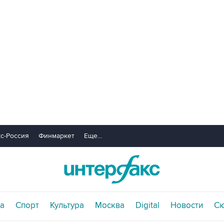
с-Россия
Финмаркет
Еще...
а
Спорт
Культура
Москва
Digital
Новости
С