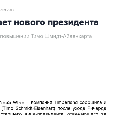
июня 2013
ает нового президента
и повышении Тимо Шмидт-Айзенхарта
NESS WIRE – Компания Timberland сообщила и
Timo Schmidt-Eisenhart) после ухода Ричарда
а старшего вице-президента, отвечающего за