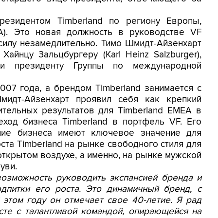
резидентом Timberland по региону Европы,
). Это новая должность в руководстве VF
 силу незамедлительно. Тимо Шмидт-Айзенхарт
айнцу Зальцбургеру (Karl Heinz Salzburger),
n и президенту Группы по международной
007 года, а брендом Timberland занимается с
мидт-Айзенхарт проявил себя как крепкий
ительных результатов для Timberland EMEA в
еход бизнеса Timberland в портфель VF. Его
ание бизнеса имеют ключевое значение для
ста Timberland на рынке свободного стиля для
открытом воздухе, а именно, на рынке мужской
уви.
возможность руководить экспансией бренда и
дпитки его роста. Это динамичный бренд, с
 этом году он отмечает свое 40-летие. Я рад
сте с талантливой командой, опирающейся на