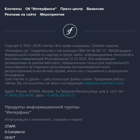
Контакты
Об "Интерфаксе"
Пресс-центр
Вакансии
Реклама на сайте
Мероприятия
Copyright © 1991—2026 Interfax. Все права защищены. Сетевое издание
"Интерфакс.ру". Свидетельство о регистрации СМИ ЭЛ № ФС 77 - 84928 выдано
Федеральной службой по надзору в сфере связи, информационных технологий и
массовых коммуникаций (Роскомнадзор) 21.03.2023. Вся информация,
размещенная на данном веб-сайте, предназначена только для персонального
пользования и не подлежит дальнейшему воспроизведению и/или
распространению в какой-либо форме, иначе как с письменного разрешения
Интерфакса.
Сайт Interfax.ru (далее – сайт) использует файлы cookie. Продолжая работу с
сайтом, Вы соглашаетесь на сбор и последующую
обработку файлов cookie
.
Адрес: Россия, 127006, Москва, 1-я Тверская-Ямская улица, дом 2, стр.1, тел.:
+7 (499) 250-98-40
, факс:
+7 (499) 250-97-27
Продукты информационной группы
"Интерфакс"
Информация о компаниях, товарах и людях
СПАРК
X-Compliance
СКАУТ