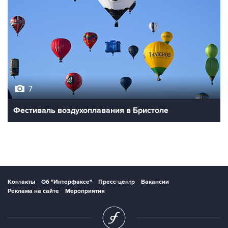
7
Фестиваль воздухоплавания в Бристоле
Контакты
Об "Интерфаксе"
Пресс-центр
Вакансии
Реклама на сайте
Мероприятия