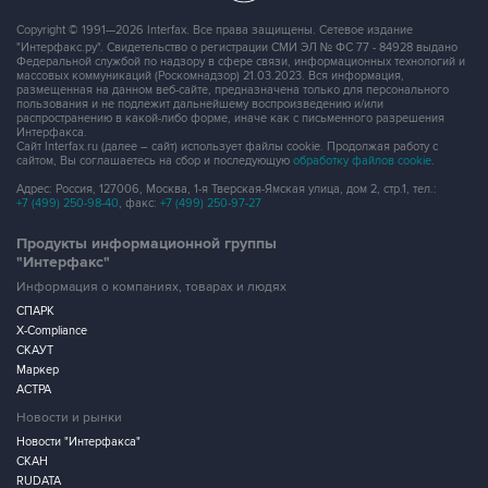
Copyright © 1991—2026 Interfax. Все права защищены. Сетевое издание
"Интерфакс.ру". Свидетельство о регистрации СМИ ЭЛ № ФС 77 - 84928 выдано
Федеральной службой по надзору в сфере связи, информационных технологий и
массовых коммуникаций (Роскомнадзор) 21.03.2023. Вся информация,
размещенная на данном веб-сайте, предназначена только для персонального
пользования и не подлежит дальнейшему воспроизведению и/или
распространению в какой-либо форме, иначе как с письменного разрешения
Интерфакса.
Сайт Interfax.ru (далее – сайт) использует файлы cookie. Продолжая работу с
сайтом, Вы соглашаетесь на сбор и последующую
обработку файлов cookie
.
Адрес: Россия, 127006, Москва, 1-я Тверская-Ямская улица, дом 2, стр.1, тел.:
+7 (499) 250-98-40
, факс:
+7 (499) 250-97-27
Продукты информационной группы
"Интерфакс"
Информация о компаниях, товарах и людях
СПАРК
X-Compliance
СКАУТ
Маркер
АСТРА
Новости и рынки
Новости "Интерфакса"
СКАН
RUDATA