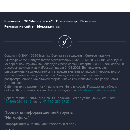
Контакты
Об "Интерфаксе"
Пресс-центр
Вакансии
Реклама на сайте
Мероприятия
Copyright © 1991—2026 Interfax. Все права защищены. Сетевое издание
"Интерфакс.ру". Свидетельство о регистрации СМИ ЭЛ № ФС 77 - 84928 выдано
Федеральной службой по надзору в сфере связи, информационных технологий и
массовых коммуникаций (Роскомнадзор) 21.03.2023. Вся информация,
размещенная на данном веб-сайте, предназначена только для персонального
пользования и не подлежит дальнейшему воспроизведению и/или
распространению в какой-либо форме, иначе как с письменного разрешения
Интерфакса.
Сайт Interfax.ru (далее – сайт) использует файлы cookie. Продолжая работу с
сайтом, Вы соглашаетесь на сбор и последующую
обработку файлов cookie
.
Адрес: Россия, 127006, Москва, 1-я Тверская-Ямская улица, дом 2, стр.1, тел.:
+7 (499) 250-98-40
, факс:
+7 (499) 250-97-27
Продукты информационной группы
"Интерфакс"
Информация о компаниях, товарах и людях