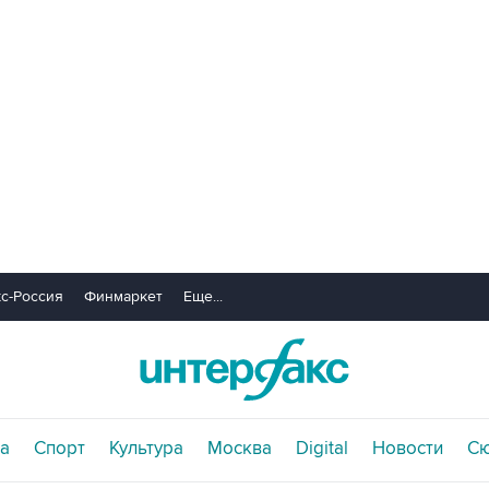
с-Россия
Финмаркет
Еще...
а
Спорт
Культура
Москва
Digital
Новости
С