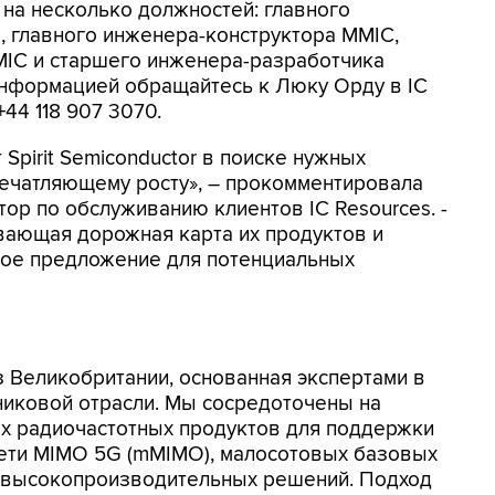
на несколько должностей: главного
 главного инженера-конструктора MMIC,
IC и старшего инженера-разработчика
информацией обращайтесь к Люку Орду в IC
 +44 118 907 3070.
 Spirit Semiconductor в поиске нужных
печатляющему росту», – прокомментировала
ктор по обслуживанию клиентов IC Resources. -
ывающая дорожная карта их продуктов и
ное предложение для потенциальных
 из Великобритании, основанная экспертами в
никовой отрасли. Мы сосредоточены на
х радиочастотных продуктов для поддержки
ети MIMO 5G (mMIMO), малосотовых базовых
х высокопроизводительных решений. Подход