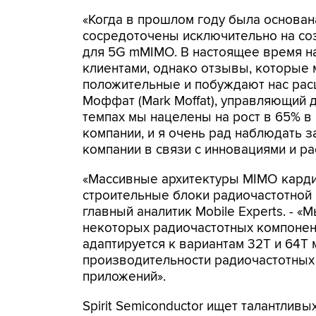
«Когда в прошлом году была основана
сосредоточены исключительно на со
для 5G mMIMO. В настоящее время на
клиентами, однако отзывы, которые 
положительные и побуждают нас расш
Моффат (Mark Moffat), управляющий ди
темпах мы нацелены на рост в 65% в 
компании, и я очень рад наблюдать з
компании в связи с инновациями и р
«Массивные архитектуры MIMO кард
строительные блоки радиочастотной 
главный аналитик Mobile Experts. - 
некоторых радиочастотных компонент
адаптируется к вариантам 32T и 64T
производительности радиочастотных
приложений».
Spirit Semiconductor ищет талантлив