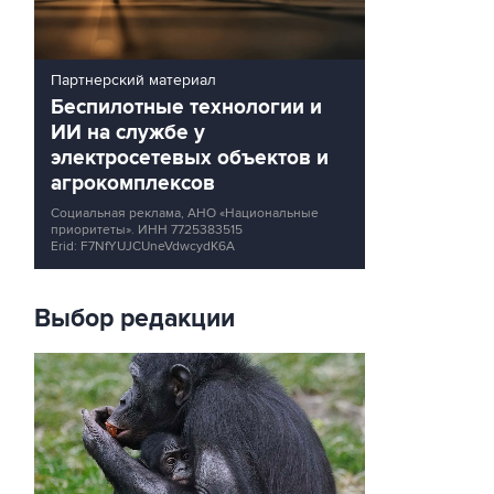
Партнерский материал
Беспилотные технологии и
ИИ на службе у
электросетевых объектов и
агрокомплексов
Социальная реклама, АНО «Национальные
приоритеты».
ИНН 7725383515
Erid: F7NfYUJCUneVdwcydK6A
Выбор редакции