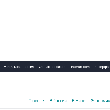
Мобильная версия
Об "Интерфаксе"
Interfax.com
Интерфак
Главное
В России
В мире
Экономик