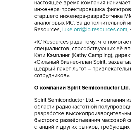
настоящее время компания нанимает 
инженера-проектировщика фильтров,
старшего инженера-разработчика MM
аналоговых ИС. За дополнительной 
Resources,
luke.ord@ic-resources.com
,
«IC Resources рада тому, что помогает
специалистов, способствующих её в
Кэти Кэмплинг (Kathy Campling), дире
«Сильный бизнес-план Spirit, захват
щедрый пакет льгот – привлекатель
сотрудников».
О
компании
Spirit Semiconductor Ltd.
Spirit Semiconductor Ltd. – компания
области радиочастотной полупровод
разработке высокопроизводительны
быстрого развёртывания массовой с
станций и других рынков, требующи