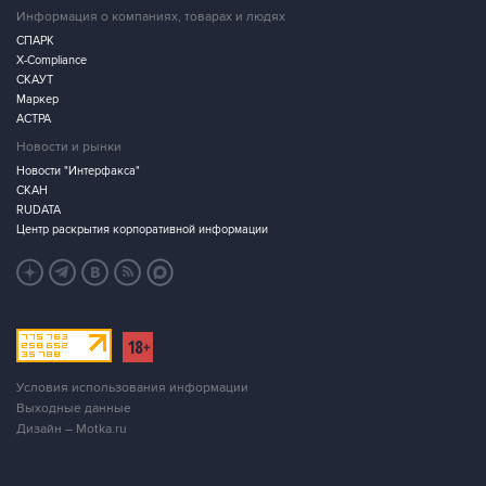
Информация о компаниях, товарах и людях
СПАРК
X-Compliance
СКАУТ
Маркер
АСТРА
Новости и рынки
Новости "Интерфакса"
СКАН
RUDATA
Центр раскрытия корпоративной информации
Условия использования информации
Выходные данные
Дизайн – Motka.ru