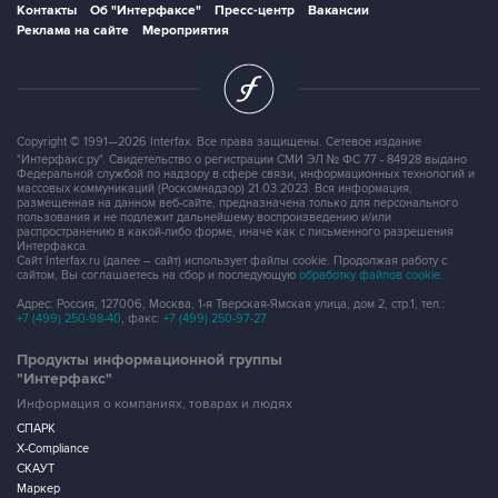
Контакты
Об "Интерфаксе"
Пресс-центр
Вакансии
Реклама на сайте
Мероприятия
Copyright © 1991—2026 Interfax. Все права защищены. Сетевое издание
"Интерфакс.ру". Свидетельство о регистрации СМИ ЭЛ № ФС 77 - 84928 выдано
Федеральной службой по надзору в сфере связи, информационных технологий и
массовых коммуникаций (Роскомнадзор) 21.03.2023. Вся информация,
размещенная на данном веб-сайте, предназначена только для персонального
пользования и не подлежит дальнейшему воспроизведению и/или
распространению в какой-либо форме, иначе как с письменного разрешения
Интерфакса.
Сайт Interfax.ru (далее – сайт) использует файлы cookie. Продолжая работу с
сайтом, Вы соглашаетесь на сбор и последующую
обработку файлов cookie
.
Адрес: Россия, 127006, Москва, 1-я Тверская-Ямская улица, дом 2, стр.1, тел.:
+7 (499) 250-98-40
, факс:
+7 (499) 250-97-27
Продукты информационной группы
"Интерфакс"
Информация о компаниях, товарах и людях
СПАРК
X-Compliance
СКАУТ
Маркер