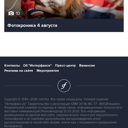
10
Фотохроника 4 августа
Контакты
Об "Интерфаксе"
Пресс-центр
Вакансии
Реклама на сайте
Мероприятия
Copyright © 1991—2026 Interfax. Все права защищены. Сетевое издание
"Интерфакс.ру". Свидетельство о регистрации СМИ ЭЛ № ФС 77 - 84928 выдано
Федеральной службой по надзору в сфере связи, информационных технологий и
массовых коммуникаций (Роскомнадзор) 21.03.2023. Вся информация,
размещенная на данном веб-сайте, предназначена только для персонального
пользования и не подлежит дальнейшему воспроизведению и/или
распространению в какой-либо форме, иначе как с письменного разрешения
Интерфакса.