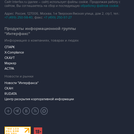
Сайт Interfax.ru (далее – сайт) использует файлы cookie. Продолжая работу с
сайтом, Вы соглашаетесь на сбор и последующую
обработку файлов cookie
.
Адрес: Россия, 127006, Москва, 1-я Тверская-Ямская улица, дом 2, стр.1, тел.:
+7 (499) 250-98-40
, факс:
+7 (499) 250-97-27
Продукты информационной группы
"Интерфакс"
Информация о компаниях, товарах и людях
СПАРК
X-Compliance
СКАУТ
Маркер
АСТРА
Новости и рынки
Новости "Интерфакса"
СКАН
RUDATA
Центр раскрытия корпоративной информации