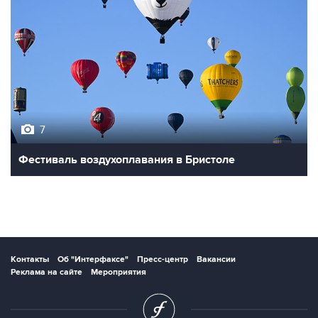
7
Фестиваль воздухоплавания в Бристоле
Контакты
Об "Интерфаксе"
Пресс-центр
Вакансии
Реклама на сайте
Мероприятия