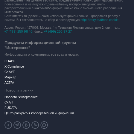
размещенная на данном веб-сайте, предназначена только для персонального
пользования и не подлежит дальнейшему воспроизведению и/или
распространению в какой-либо форме, иначе как с письменного разрешения
Интерфакса.
Сайт Interfax.ru (далее – сайт) использует файлы cookie. Продолжая работу с
сайтом, Вы соглашаетесь на сбор и последующую
обработку файлов cookie
.
Адрес: Россия, 127006, Москва, 1-я Тверская-Ямская улица, дом 2, стр.1, тел.:
+7 (499) 250-98-40
, факс:
+7 (499) 250-97-27
Продукты информационной группы
"Интерфакс"
Информация о компаниях, товарах и людях
СПАРК
X-Compliance
СКАУТ
Маркер
АСТРА
Новости и рынки
Новости "Интерфакса"
СКАН
RUDATA
Центр раскрытия корпоративной информации