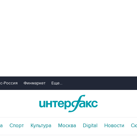
с-Россия
Финмаркет
Еще...
а
Спорт
Культура
Москва
Digital
Новости
С