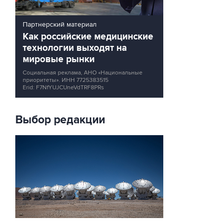
Партнерский материал
Как российские медицинские
технологии выходят на
мировые рынки
Социальная реклама, АНО «Национальные
приоритеты».
ИНН 7725383515
Erid: F7NfYUJCUneVdTRF8PRs
Выбор редакции