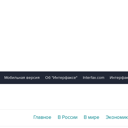
Мобильная версия
Об "Интерфаксе"
Interfax.com
Интерфак
Главное
В России
В мире
Экономик