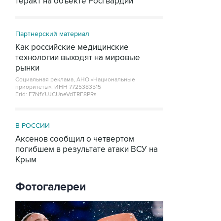
теракт на объекте Росгвардии
Партнерский материал
Как российские медицинские
технологии выходят на мировые
рынки
Социальная реклама, АНО «Национальные
приоритеты».
ИНН 7725383515
Erid: F7NfYUJCUneVdTRF8PRs
В РОССИИ
Аксенов сообщил о четвертом
погибшем в результате атаки ВСУ на
Крым
Фотогалереи