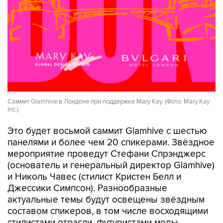
Саммит Glamhive в Лондоне при поддержке Mary Kay. (Фото: Mary Kay
Inc.)
Это будет восьмой саммит Glamhive с шестью
панелями и более чем 20 спикерами. Звёздное
мероприятие проведут Стефани Спрэнджерс
(основатель и генеральный директор Glamhive)
и Николь Чавес (стилист Кристен Белл и
Джессики Симпсон). Разнообразные
актуальные темы будут освещены звёздным
составом спикеров, в том числе восходящими
стилистами отрасли, футуристами моды,