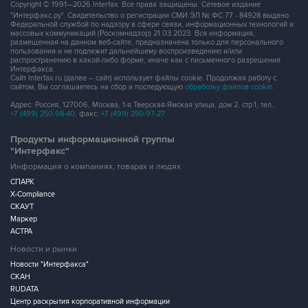
Copyright © 1991—2026 Interfax. Все права защищены. Сетевое издание
"Интерфакс.ру". Свидетельство о регистрации СМИ ЭЛ № ФС 77 - 84928 выдано
Федеральной службой по надзору в сфере связи, информационных технологий и
массовых коммуникаций (Роскомнадзор) 21.03.2023. Вся информация,
размещенная на данном веб-сайте, предназначена только для персонального
пользования и не подлежит дальнейшему воспроизведению и/или
распространению в какой-либо форме, иначе как с письменного разрешения
Интерфакса.
Сайт Interfax.ru (далее – сайт) использует файлы cookie. Продолжая работу с
сайтом, Вы соглашаетесь на сбор и последующую
обработку файлов cookie
.
Адрес: Россия, 127006, Москва, 1-я Тверская-Ямская улица, дом 2, стр.1, тел.:
+7 (499) 250-98-40
, факс:
+7 (499) 250-97-27
Продукты информационной группы
"Интерфакс"
Информация о компаниях, товарах и людях
СПАРК
X-Compliance
СКАУТ
Маркер
АСТРА
Новости и рынки
Новости "Интерфакса"
СКАН
RUDATA
Центр раскрытия корпоративной информации