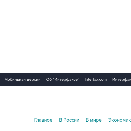
Мобильная версия
Об "Интерфаксе"
Interfax.com
Интерфак
Главное
В России
В мире
Экономик