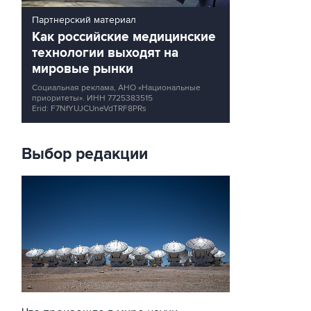
Партнерский материал
Как российские медицинские
технологии выходят на
мировые рынки
Социальная реклама, АНО «Национальные
приоритеты».
ИНН 7725383515
Erid: F7NfYUJCUneVdTRF8PRs
Выбор редакции