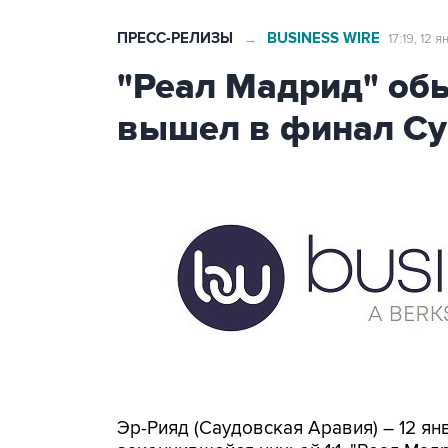
ПРЕСС-РЕЛИЗЫ
BUSINESS WIRE
→
17:19, 12 
"Реал Мадрид" об
вышел в финал Су
Эр-Рияд (Саудовская Аравия) – 12 я