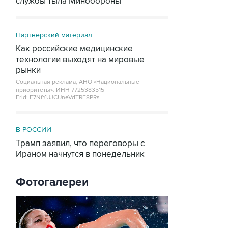
службы тыла Минобороны
Партнерский материал
Как российские медицинские
технологии выходят на мировые
рынки
Социальная реклама, АНО «Национальные
приоритеты».
ИНН 7725383515
Erid: F7NfYUJCUneVdTRF8PRs
В РОССИИ
Трамп заявил, что переговоры с
Ираном начнутся в понедельник
Фотогалереи