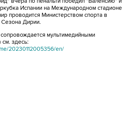
рид" вчера по пенальти победил "Валенсию" и
еркубка Испании на Международном стадионе
нир проводится Министерством спорта в
 Сезона Дирии.
 сопровождается мультимедийными
см. здесь:
home/20230112005356/en/