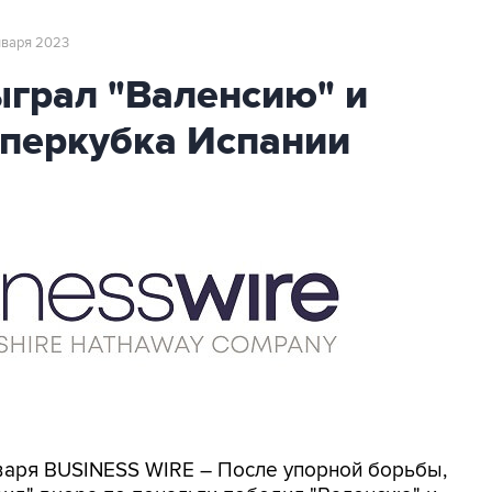
января 2023
ыграл "Валенсию" и
перкубка Испании
нваря BUSINESS WIRE – После упорной борьбы,