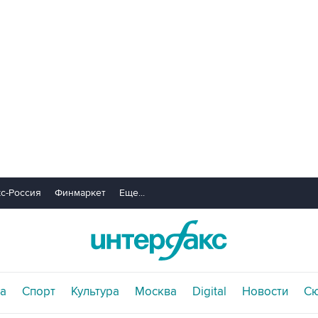
с-Россия
Финмаркет
Еще...
а
Спорт
Культура
Москва
Digital
Новости
С