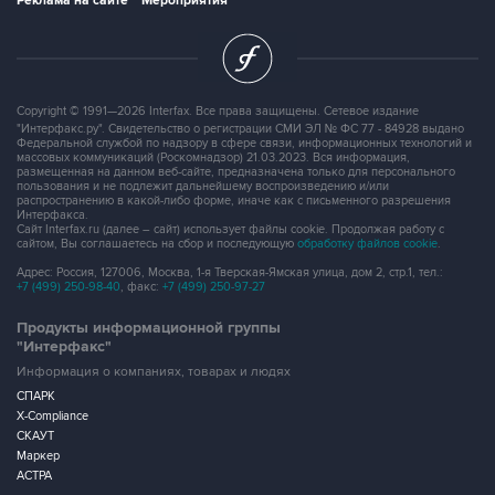
Реклама на сайте
Мероприятия
Copyright © 1991—2026 Interfax. Все права защищены. Сетевое издание
"Интерфакс.ру". Свидетельство о регистрации СМИ ЭЛ № ФС 77 - 84928 выдано
Федеральной службой по надзору в сфере связи, информационных технологий и
массовых коммуникаций (Роскомнадзор) 21.03.2023. Вся информация,
размещенная на данном веб-сайте, предназначена только для персонального
пользования и не подлежит дальнейшему воспроизведению и/или
распространению в какой-либо форме, иначе как с письменного разрешения
Интерфакса.
Сайт Interfax.ru (далее – сайт) использует файлы cookie. Продолжая работу с
сайтом, Вы соглашаетесь на сбор и последующую
обработку файлов cookie
.
Адрес: Россия, 127006, Москва, 1-я Тверская-Ямская улица, дом 2, стр.1, тел.:
+7 (499) 250-98-40
, факс:
+7 (499) 250-97-27
Продукты информационной группы
"Интерфакс"
Информация о компаниях, товарах и людях
СПАРК
X-Compliance
СКАУТ
Маркер
АСТРА