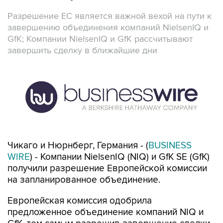
Разрешение ЕС является важной вехой на пути к
завершению объединения компаний NielsenIQ и
GfK; Компании NielsenIQ и GfK рассчитывают
завершить сделку в ближайшие дни
Чикаго и Нюрнберг, Германия - (
BUSINESS
WIRE
) - Компании NielsenIQ (NIQ) и GfK SE (GfK)
получили разрешение Европейской комиссии
на запланированное объединение.
Европейская комиссия одобрила
предложенное объединение компаний NIQ и