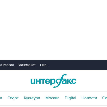
с-Россия
Финмаркет
Еще...
а
Спорт
Культура
Москва
Digital
Новости
С