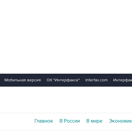
Мобильная версия
Об "Интерфаксе"
Interfax.com
Интерфак
Главное
В России
В мире
Экономик