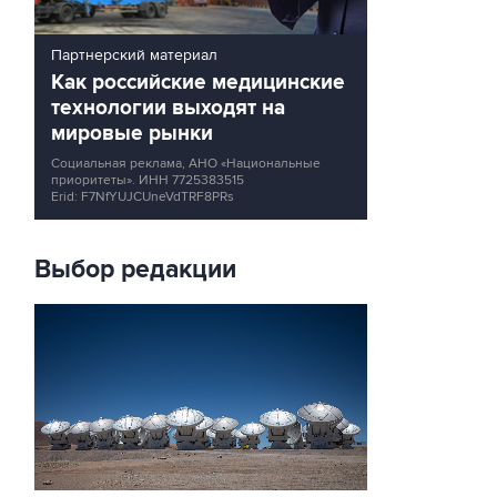
Партнерский материал
Как российские медицинские
технологии выходят на
мировые рынки
Социальная реклама, АНО «Национальные
приоритеты».
ИНН 7725383515
Erid: F7NfYUJCUneVdTRF8PRs
Выбор редакции