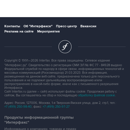
Контакты
Об "Интерфаксе"
Пресс-центр
Вакансии
Реклама на сайте
Мероприятия
Copyright © 1991—2026 Interfax. Все права защищены. Сетевое издание
"Интерфакс.ру". Свидетельство о регистрации СМИ ЭЛ № ФС 77 - 84928 выдано
Федеральной службой по надзору в сфере связи, информационных технологий и
массовых коммуникаций (Роскомнадзор) 21.03.2023. Вся информация,
размещенная на данном веб-сайте, предназначена только для персонального
пользования и не подлежит дальнейшему воспроизведению и/или
распространению в какой-либо форме, иначе как с письменного разрешения
Интерфакса.
Сайт Interfax.ru (далее – сайт) использует файлы cookie. Продолжая работу с
сайтом, Вы соглашаетесь на сбор и последующую
обработку файлов cookie
.
Адрес: Россия, 127006, Москва, 1-я Тверская-Ямская улица, дом 2, стр.1, тел.:
+7 (499) 250-98-40
, факс:
+7 (499) 250-97-27
Продукты информационной группы
"Интерфакс"
Информация о компаниях, товарах и людях