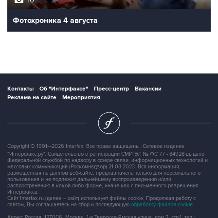
Фотохроника 4 августа
Контакты
Об "Интерфаксе"
Пресс-центр
Вакансии
Реклама на сайте
Мероприятия
Copyright © 1991—2026 Interfax. Все права защищены. Сетевое издание
"Интерфакс.ру". Свидетельство о регистрации СМИ ЭЛ № ФС 77 - 84928 выдано
Федеральной службой по надзору в сфере связи, информационных технологий и
массовых коммуникаций (Роскомнадзор) 21.03.2023. Вся информация,
размещенная на данном веб-сайте, предназначена только для персонального
пользования и не подлежит дальнейшему воспроизведению и/или
распространению в какой-либо форме, иначе как с письменного разрешения
Интерфакса.
Сайт Interfax.ru (далее – сайт) использует файлы cookie. Продолжая работу с
сайтом, Вы соглашаетесь на сбор и последующую
обработку файлов cookie
.
Адрес: Россия, 127006, Москва, 1-я Тверская-Ямская улица, дом 2, стр.1, тел.: