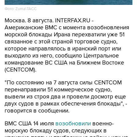
Москва. 8 августа. INTERFAX.RU -
Американские ВМС с момента возобновления
морской блокады Ирана перехватили уже 51
связанное с этой страной торговое судно,
которое направлялось в иранский порт или
выходило из него, сообщило Центральное
командование ВС США на Ближнем Востоке
(CENTCOM).
"По состоянию на 7 августа силы CENTCOM
перенаправили 51 коммерческое судно,
вывели из строя два и провели досмотр еще
двух судов в рамках обеспечения блокады", -
говорится в сообщении.
ВМС США 14 июля
возобновили
военно-
морскую блокаду судов, следующих в
иранские порты и прибрежные районы или из
них. Прежний режим действовал с 13 апреля по