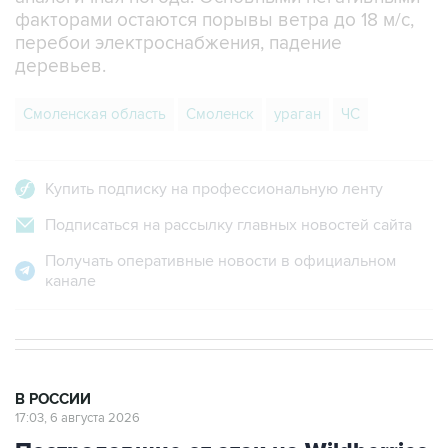
факторами остаются порывы ветра до 18 м/с,
перебои электроснабжения, падение
деревьев.
Смоленская область
Смоленск
ураган
ЧС
Купить подписку на профессиональную ленту
Подписаться на рассылку главных новостей сайта
Получать оперативные новости в официальном
канале
В РОССИИ
17:03, 6 августа 2026