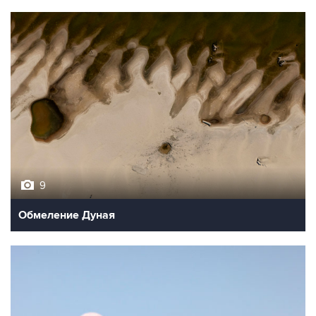
9
Обмеление Дуная