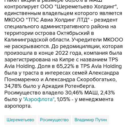
Пакет акций в размере 66,06% в МАШ
контролирует ООО "Шереметьево Холдинг",
единственным владельцем которого является
МКООО "ТПС Авиа Холдинг ЛТД" - резидент
специального административного района на
территории острова Октябрьский в
Калининградской области. Учредители МКООО
не раскрываются. До редомициляции, которая
произошла в конце 2022 года, компания была
зарегистрирована на Кипре с названием TPS
Avia Holding. Доля в 65,22% в TPS Avia Holding
была у траста в интересах семей Александра
Пономаренко и Александра Скоробогатько,
34,78% было у Аркадия Ротенберга.
Росимущество владело 30,46% МАШ, 2,43%
было у
"Аэрофлота"
, 1,05% - у менеджмента
аэропорта.
Шереметьево
Росимущество
Владимир Путин