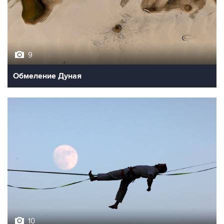
9
Обмеление Дуная
10