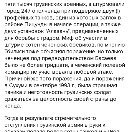
пяти тысяч грузинских военных, а штурмовали
город 247 ополченца при поддержке двух (!)
трофейных танков, один из которых заглох в
районе Пицунды в начале операции, а также
двух установок "Алазань", предназначенных
для борьбы с градом. Миф об участии в
штурме сотен чеченских боевиков, по мнению
Тбилиси тоже объяснял поражение, но только
чеченцев под предводительством Басаева
было не более тридцати, а чеченский полевой
командир не участвовал в лобовой атаке.
Причиной же того поражения, да и поражения
в Сухуми в сентябре 1993 г., была страшная
паника и неготовность грузинских солдат
сражаться за целостность своей страны до
конца.
Тогда в результате стремительного
отступления грузинской армии в руки к
абхазам попало более сотни танков и БТРов,