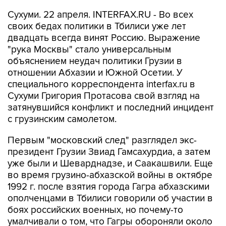
Сухуми. 22 апреля. INTERFAX.RU - Во всех
своих бедах политики в Тбилиси уже лет
двадцать всегда винят Россию. Выражение
"рука Москвы" стало универсальным
объяснением неудач политики Грузии в
отношении Абхазии и Южной Осетии. У
специального корреспондента interfax.ru в
Сухуми Григория Протасова свой взгляд на
затянувшийся конфликт и последний инцидент
с грузинским самолетом.
Первым "московский след" разглядел экс-
президент Грузии Звиад Гамсахурдиа, а затем
уже были и Шеварднадзе, и Саакашвили. Еще
во время грузино-абхазской войны в октябре
1992 г. после взятия города Гагра абхазскими
ополченцами в Тбилиси говорили об участии в
боях российских военных, но почему-то
умалчивали о том, что Гагры обороняли около