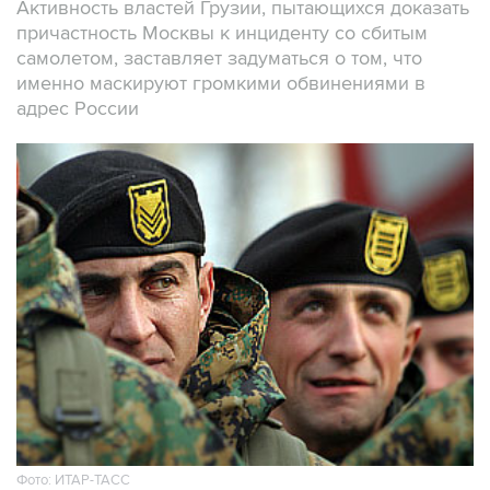
Активность властей Грузии, пытающихся доказать
причастность Москвы к инциденту со сбитым
самолетом, заставляет задуматься о том, что
именно маскируют громкими обвинениями в
адрес России
Фото: ИТАР-ТАСС