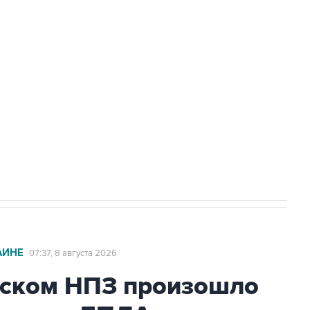
а службе у электросетевых объектов и
НН 7725383515 Erid: F7NfYUJCUneVdwcydK6A
2027 года импорт, выпуск и обращение
АИНЕ
07:37, 8 августа 2026
ьском НПЗ произошло