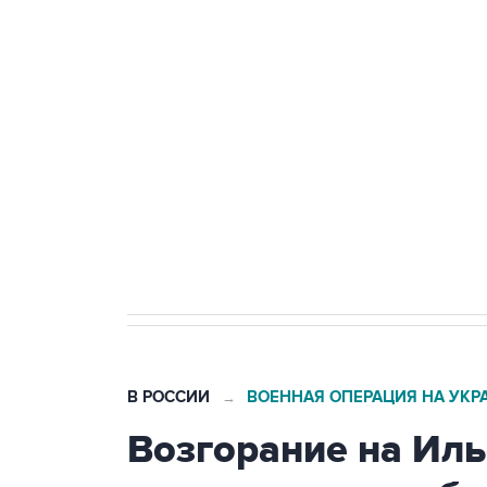
теракт на объекте Росгвардии
Беспилотные технологии и ИИ н
агрокомплексов
Социальная реклама, АНО «Национальные приоритеты».
И
Кабмин РФ разрешил до 1 июля 
бензина Евро 2, Евро 3, Евро 4
В РОССИИ
ВОЕННАЯ ОПЕРАЦИЯ НА УКР
→
Возгорание на Ил