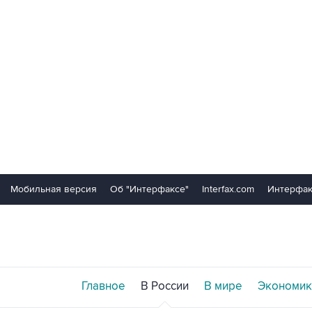
Мобильная версия
Об "Интерфаксе"
Interfax.com
Интерфак
Главное
В России
В мире
Экономик