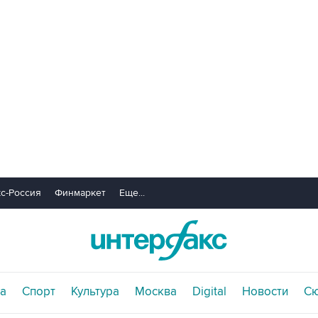
с-Россия
Финмаркет
Еще...
а
Спорт
Культура
Москва
Digital
Новости
С