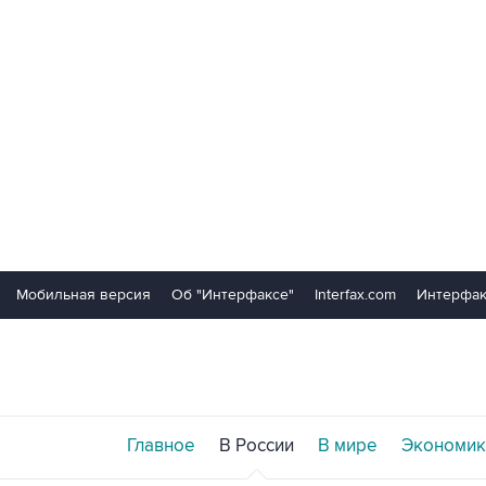
Мобильная версия
Об "Интерфаксе"
Interfax.com
Интерфак
Главное
В России
В мире
Экономик