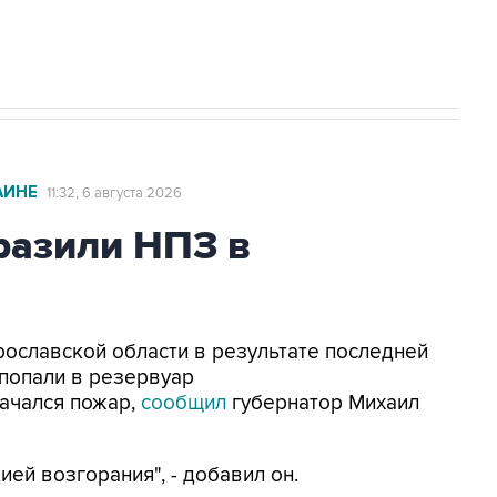
с Ираном начнутся в понедельник
АИНЕ
11:32, 6 августа 2026
азили НПЗ в
Ярославской области в результате последней
попали в резервуар
ачался пожар,
сообщил
губернатор Михаил
ей возгорания", - добавил он.