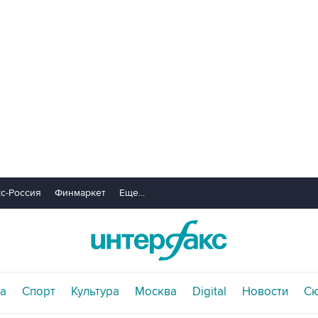
с-Россия
Финмаркет
Еще...
а
Спорт
Культура
Москва
Digital
Новости
С