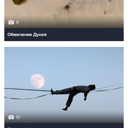
9
Обмеление Дуная
10