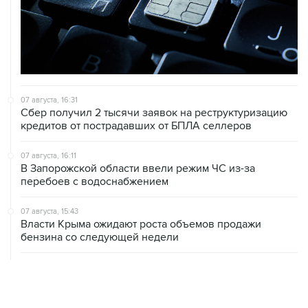
07 августа, 16:31
Сбер получил 2 тысячи заявок на реструктуризацию
кредитов от пострадавших от БПЛА селлеров
07 августа, 16:11
В Запорожской области ввели режим ЧС из-за
перебоев с водоснабжением
07 августа, 15:43
Власти Крыма ожидают роста объемов продажи
бензина со следующей недели
07 августа, 15:17
ВС рассмотрит 10 августа иск об отмене регистрации
списка кандидатов от "Яблока" на выборы в ГД
07 августа, 14:37
Саудовская Аравия, Турция и Пакистан подписали