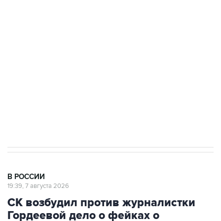
Беспилотные технологии и ИИ на службе у
электросетевых объектов и агрокомплексов
Социальная реклама, АНО «Национальные приоритеты».
ИНН 7725383515 Erid: F7NfYUJCUneVdwcydK6A
Путин вывел "Шереметьево" из
стратегического списка с целью снять
препятствие для приватизации
В РОССИИ
19:39, 7 августа 2026
СК возбудил против журналистки
Гордеевой дело о фейках о
российской армии