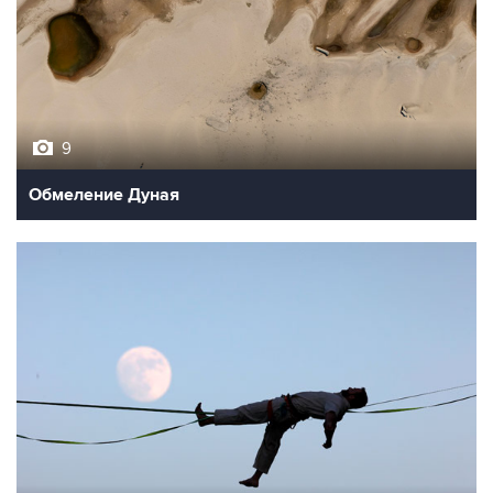
9
Обмеление Дуная