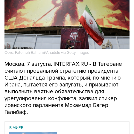
Фото: Fatemeh Bahrami/Anadolu via Getty Images
Москва. 7 августа. INTERFAX.RU - В Тегеране
считают провальной стратегию президента
США Дональда Трампа, который, по мнению
Ирана, пытается его запугать, и призывают
выполнить взятые обязательства для
урегулирования конфликта, заявил спикер
иранского парламента Мохаммад Багер
Галибаф.
В МИРЕ