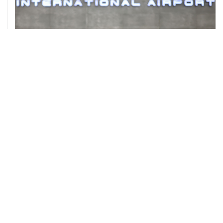
ХРОНИКИ СОБЫТИЙ
❮
❯