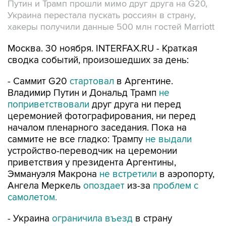
Путин и Трамп прошли мимо друг друга на G20,
Украина перестала пускать россиян в страну,
хакеры получили данные 500 млн гостей Marriott
Москва. 30 ноября. INTERFAX.RU - Краткая
сводка событий, произошедших за день:
- Саммит G20
стартовал
в Аргентине.
Владимир Путин и Дональд Трамп
не
поприветствовали
друг друга ни перед
церемонией фотографирования, ни перед
началом пленарного заседания. Пока на
саммите не все гладко: Трампу
не выдали
устройство-переводчик на церемонии
приветствия у президента Аргентины,
Эммануэля Макрона
не встретили
в аэропорту,
Ангела Меркель
опоздает
из-за
проблем с
самолетом.
- Украина
ограничила въезд
в страну