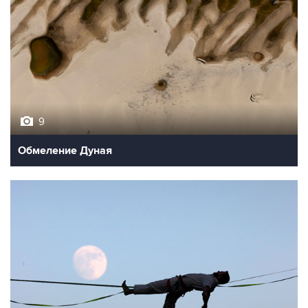
9
Обмеление Дуная