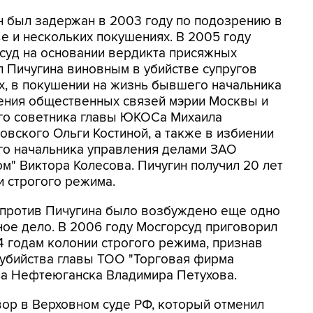
н был задержан в 2003 году по подозрению в
ве и нескольких покушениях. В 2005 году
суд на основании вердикта присяжных
л Пичугина виновным в убийстве супругов
х, в покушении на жизнь бывшего начальника
ения общественных связей мэрии Москвы и
о советника главы ЮКОСа Михаила
овского Ольги Костиной, а также в избиении
о начальника управления делами ЗАО
м" Виктора Колесова. Пичугин получил 20 лет
и строгого режима.
против Пичугина было возбуждено еще одно
ное дело. В 2006 году Мосгорсуд приговорил
4 годам колонии строгого режима, признав
 убийства главы ТОО "Торговая фирма
ра Нефтеюганска Владимира Петухова.
ор в Верховном суде РФ, который отменил