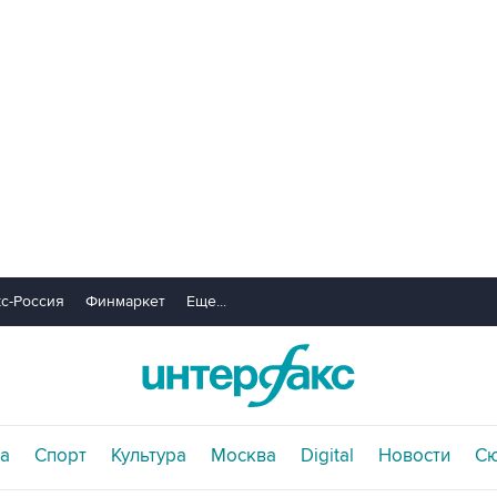
с-Россия
Финмаркет
Еще...
а
Спорт
Культура
Москва
Digital
Новости
С