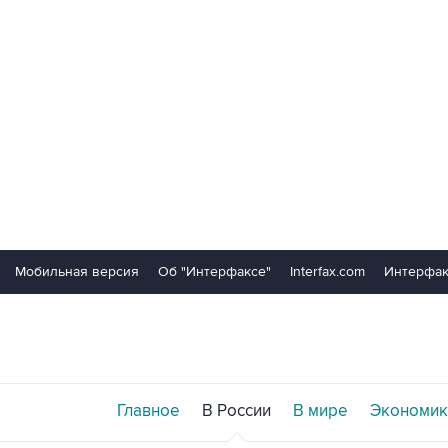
Мобильная версия
Об "Интерфаксе"
Interfax.com
Интерфак
Главное
В России
В мире
Экономик