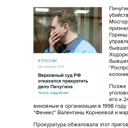
Пичуги
убийст
Мосгор
призна
Горины
управл
бывшег
Ходорк
бывшег
В РОССИИ
08 ноября 2017
"Роспро
колони
Верховный суд РФ
отказался прекратить
Позже 
дело Пичугина
уголов
Читать подробнее
его к 2
виновным в организации в 1998 году
"Феникс" Валентины Корнеевой и мэ
Прокуратура обжаловала этот пригов