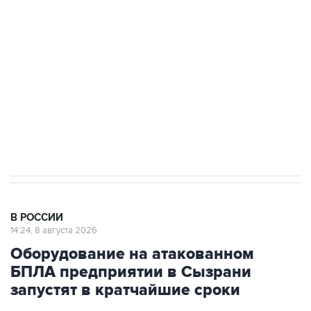
Беспилотные технологии и ИИ на службе у
электросетевых объектов и агрокомплексов
Социальная реклама, АНО «Национальные приоритеты».
ИНН 7725383515 Erid: F7NfYUJCUneVdwcydK6A
Кабмин РФ разрешил до 1 июля 2027 года
импорт, выпуск и обращение бензина Евро 2,
Евро 3, Евро 4
В РОССИИ
14:24, 8 августа 2026
Оборудование на атакованном
БПЛА предприятии в Сызрани
запустят в кратчайшие сроки