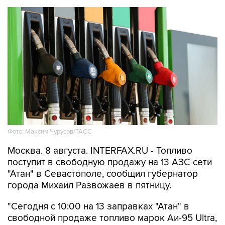
Фото: Максим Чурусов/ТАСС
Москва. 8 августа. INTERFAX.RU - Топливо
поступит в свободную продажу на 13 АЗС сети
"Атан" в Севастополе, сообщил губернатор
города Михаил Развожаев в пятницу.
"Сегодня с 10:00 на 13 заправках "Атан" в
свободной продаже топливо марок Аи-95 Ultra,
ДТ Ultra, ДТ и Аи-100. Объем лимитов по всем
видам топлива небольшой", -
написал