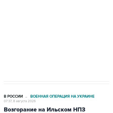
Росгвардии
Беспилотные технологии и ИИ на службе у
электросетевых объектов и агрокомплексов
Социальная реклама, АНО «Национальные приоритеты».
ИНН 7725383515 Erid: F7NfYUJCUneVdwcydK6A
Кабмин РФ разрешил до 1 июля 2027 года
импорт, выпуск и обращение бензина Евро 2,
Евро 3, Евро 4
В РОССИИ
ВОЕННАЯ ОПЕРАЦИЯ НА УКРАИНЕ
→
07:37, 8 августа 2026
Возгорание на Ильском НПЗ
произошло после падения обломков
БПЛА