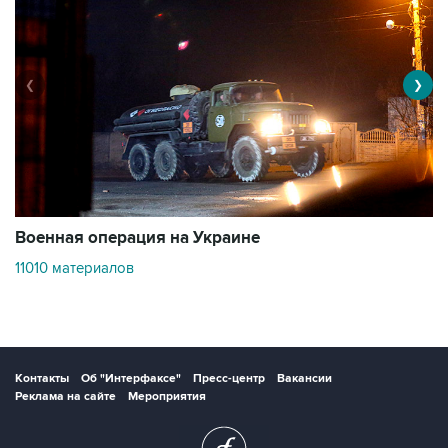
❮
❯
Военная операция на Украине
О
11010 материалов
3
Контакты
Об "Интерфаксе"
Пресс-центр
Вакансии
Реклама на сайте
Мероприятия