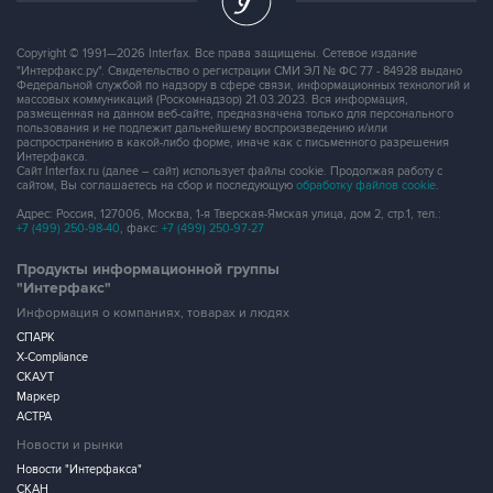
Copyright © 1991—2026 Interfax. Все права защищены. Сетевое издание
"Интерфакс.ру". Свидетельство о регистрации СМИ ЭЛ № ФС 77 - 84928 выдано
Федеральной службой по надзору в сфере связи, информационных технологий и
массовых коммуникаций (Роскомнадзор) 21.03.2023. Вся информация,
размещенная на данном веб-сайте, предназначена только для персонального
пользования и не подлежит дальнейшему воспроизведению и/или
распространению в какой-либо форме, иначе как с письменного разрешения
Интерфакса.
Сайт Interfax.ru (далее – сайт) использует файлы cookie. Продолжая работу с
сайтом, Вы соглашаетесь на сбор и последующую
обработку файлов cookie
.
Адрес: Россия, 127006, Москва, 1-я Тверская-Ямская улица, дом 2, стр.1, тел.:
+7 (499) 250-98-40
, факс:
+7 (499) 250-97-27
Продукты информационной группы
"Интерфакс"
Информация о компаниях, товарах и людях
СПАРК
X-Compliance
СКАУТ
Маркер
АСТРА
Новости и рынки
Новости "Интерфакса"
СКАН
RUDATA
Центр раскрытия корпоративной информации