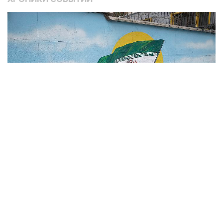
❮
❯
В
Операция Израиля и США против Ирана
1
3484 материалов