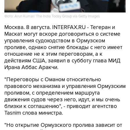
Фото: Arun Kumar/ The India Today Group via Getty Images
Москва. 8 августа. INTERFAX.RU - Тегеран и
Маскат могут вскоре договориться о системе
управления судоходством в Ормузском
проливе, однако снятие блокады с него имеет
отношение не к этим переговорам, а к
действиям США, заявил в субботу глава МИД
Ирана Аббас Аракчи.
"Переговоры с Оманом относительно
правового механизма и управления Ормузским
проливом, с определением маршрута
движения судов через него, идут, и мы очень
близки к соглашению", - приводит агентство
Tasnim слова министра.
"Но открытие Ормузского пролива зависит от