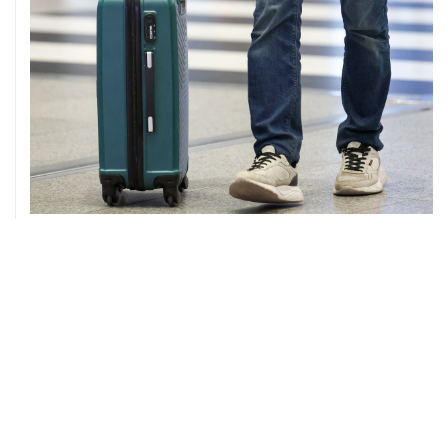
08 августа, 12:26
Пляжи в Геленджике закрыли из-за угрозы атаки
БПЛА
08 августа, 11:59
Возгорание на Ильском НПЗ из-за падения обломков
БПЛА ликвидировано
08 августа, 10:07
В Красноярском крае во время сплава по реке