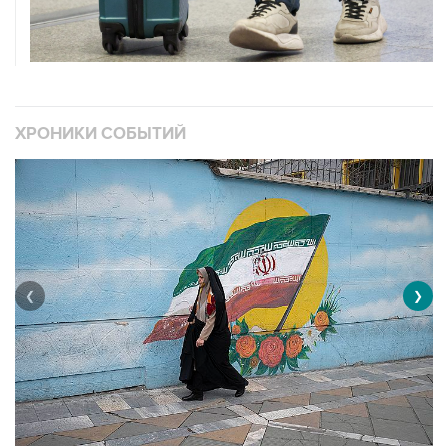
ХРОНИКИ СОБЫТИЙ
❮
❯