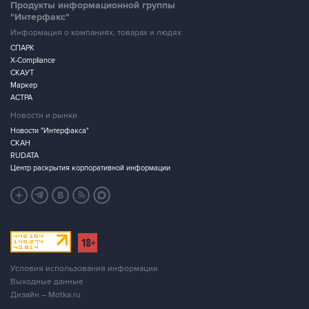
Продукты информационной группы
"Интерфакс"
Информация о компаниях, товарах и людях
СПАРК
X-Compliance
СКАУТ
Маркер
АСТРА
Новости и рынки
Новости "Интерфакса"
СКАН
RUDATA
Центр раскрытия корпоративной информации
Условия использования информации
Выходные данные
Дизайн – Motka.ru