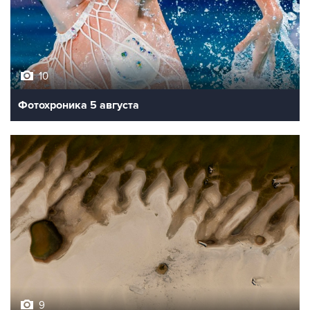
10
Фотохроника 5 августа
9
Обмеление Дуная