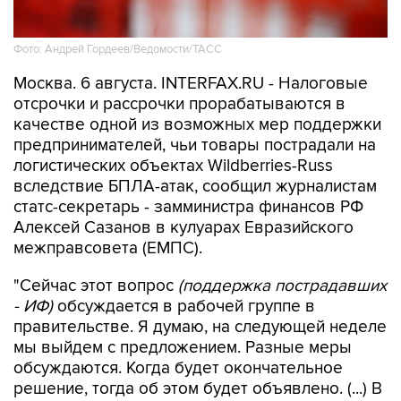
Фото: Андрей Гордеев/Ведомости/ТАСС
Москва. 6 августа. INTERFAX.RU - Налоговые
отсрочки и рассрочки прорабатываются в
качестве одной из возможных мер поддержки
предпринимателей, чьи товары пострадали на
логистических объектах Wildberries-Russ
вследствие БПЛА-атак, сообщил журналистам
статс-секретарь - замминистра финансов РФ
Алексей Сазанов в кулуарах Евразийского
межправсовета (ЕМПС).
"Сейчас этот вопрос
(поддержка пострадавших
- ИФ)
обсуждается в рабочей группе в
правительстве. Я думаю, на следующей неделе
мы выйдем с предложением. Разные меры
обсуждаются. Когда будет окончательное
решение, тогда об этом будет объявлено. (...) В
том числе, обсуждаются отсрочки, рассрочки
по налогам", - сказал он.