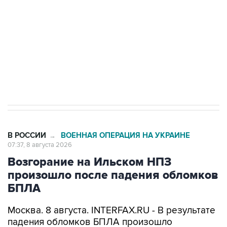
Социальная реклама, АНО «Национальные приоритеты».
ИНН 7725383515 Erid: F7NfYUJCUneVdwcydK6A
Кабмин РФ разрешил до 1 июля 2027 года
импорт, выпуск и обращение бензина Евро 2,
Евро 3, Евро 4
В РОССИИ
ВОЕННАЯ ОПЕРАЦИЯ НА УКРАИНЕ
→
07:37, 8 августа 2026
Возгорание на Ильском НПЗ
произошло после падения обломков
БПЛА
Москва. 8 августа. INTERFAX.RU - В результате
падения обломков БПЛА произошло
возгорание на Ильском НПЗ, сообщается в
оперативном штабе Краснодарского края в