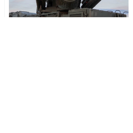
08 августа, 06:42
Промышленное предприятие в Самарской области
подверглось атаке БПЛА
ХРОНИКИ СОБЫТИЙ
❮
❯