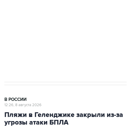
Беспилотные технологии и ИИ на службе у
электросетевых объектов и агрокомплексов
Социальная реклама, АНО «Национальные приоритеты».
ИНН 7725383515 Erid: F7NfYUJCUneVdwcydK6A
Кабмин РФ разрешил до 1 июля 2027 года
импорт, выпуск и обращение бензина Евро 2,
Евро 3, Евро 4
В РОССИИ
12:26, 8 августа 2026
Пляжи в Геленджике закрыли из-за
угрозы атаки БПЛА
Москва. 8 августа. INTERFAX.RU - Власти
Геленджика (Краснодарский край) решили